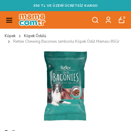
SİPARİŞLER EN GEÇ YARIN KARGODA
0
Köpek
Köpek Ödülü
Reflex Chewing Baconies Jambonlu Köpek Ödül Maması 85Gr