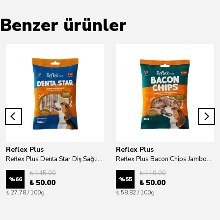
Benzer ürünler
Reflex Plus
Reflex Plus
Reflex Plus Denta Star Diş Sağlığı Destekleyici Orta Irk Köpek Ödül Maması 180 Gr
Reflex Plus Bacon Chips Jambonlu Dilim Köpek Ödül Maması 85 Gr
₺ 145.00
₺ 110.00
%
66
%
55
₺ 50.00
₺ 50.00
₺ 27.78 / 100g
₺ 58.82 / 100g