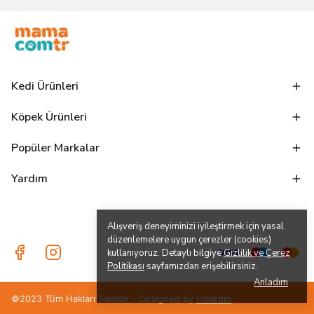
Kedi Ürünleri
Köpek Ürünleri
Popüler Markalar
Yardım
Alışveriş deneyiminizi iyileştirmek için yasal
düzenlemelere uygun çerezler (cookies)
kullanıyoruz. Detaylı bilgiye
Gizlilik ve Çerez
Politikası
sayfamızdan erişebilirsiniz.
Anladım
©2023 Tüm Hakları Saklıdır - Designed by
Halledio